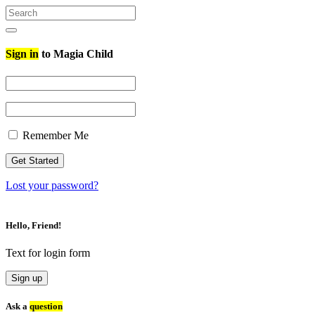
Search
for:
Search
Sign in
to Magia Child
Remember Me
Lost your password?
Hello, Friend!
Text for login form
Sign up
Ask a
question