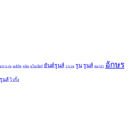
อักษร
ยันต์รูนส์
รูน
รูนส์
นกราเวน
นเยิร์ด
มูนิน
มโยเนียร์
ราเวน
หมาป่า
รูนส์
ไวกิ้ง