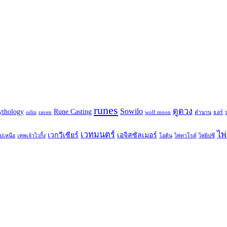
runes
Sowilo
ดูดวง
ythology
Rune Casting
odin
raven
wolf moon
ตำนาน
ธอร์
เวทมนตร์
ไพ่
เวกวีเซียร์
เอจิสซัลเมอร์
รปเหนือ
เทพเจ้าไวกิ้ง
โอดิน
ไพ่ทาโรต์
ไพ่ยิปซี