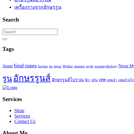
เครื่องรางจากอักษรรูน
Search
Search
for:
Search
Tags
bind runes
Ansuz
Norse M
huginn
isa
laguz
Mjölnir
muninn
myth
norsemythology
อักษรรูนส์
รูน
อักษรรูนส์โบราณ
เทพ
อีกา
ฮูกิน
เทพเจ้า
เทพเจ้ายุโ
Services
Shop
Services
Contact Us
About Me