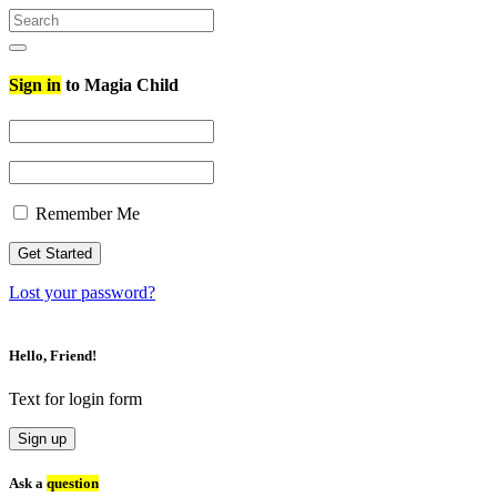
Search
for:
Search
Sign in
to Magia Child
Remember Me
Lost your password?
Hello, Friend!
Text for login form
Sign up
Ask a
question