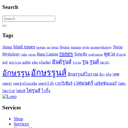
Search
Search
for:
Search
Tags
bind runes
Ansuz
Norse
huginn
isa
laguz
Mjölnir
muninn
myth
norsemythology
runes
Sowilo
ดูดวง
Mythology
Rune Casting
odin
raven
wolf moon
ตำนาน
ยันต์รูนส์
รูน
รูนส์
ธอร์
นกราเวน
นเยิร์ด
มูนิน
มโยเนียร์
ราเวน
หมาป่า
อักษรรูนส์
อักษรรูน
อักษรรูนส์โบราณ
เทพ
อีกา
ฮูกิน
เวทมนตร์
เวกวีเซียร์
เอจิสซัลเมอร์
เทพเจ้า
เทพเจ้ายุโรปเหนือ
เทพเจ้าไวกิ้ง
โอดิน
ไพ่รูนส์
ไวกิ้ง
ไพ่ทาโรต์
ไพ่ยิปซี
Services
Shop
Services