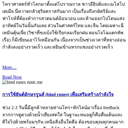
โหราศาสตร์ทั่วโลกมาตั้
งแต่โบราณกาล ชาวอียิปต์
และเมโสโป
เตเมีย นี่หวาดกลัวสุ
ริยคราสกันมาก เป็นเรื่องถึงกษั
ตริย์และ
ฟาโรห์ที่ต้
องทำการสวดมนต์อ้อนวอน และห้
ามออกไปโดนแสง
อาทิตย์ในวันนั้
นกันเลย ส่วนในศาสตร์ไทย และจีน
โดยเฉพาะฉี
เหมินตุ้นเจี่ย (วิ
ชาที่ขงเบ้งใช้เรียกลมเรียกฝน ต
อนโจโฉแตกทัพ
เรือ) ก็มีเขี
ยนเอาไว้เหมือนกัน เนื่องจากเป็
นช่วงเวลาที่หยางอ่อน
กำลังลงอย่
างรวดเร็ว และหยินเข้
าแทรกแซงอย่างรวดเร็ว
More…
Read Now
การใช้ยันต์อักษรรูนส์ (bind runes) เพื่อเสริมสร้างกำลังใจ
ช่วง 2-3 วันนี้มีลูกค้าหลายท่านโทร+ทักไลน์มาเรื่อง feedback
จากการดูดวงด้วยน้ำเสียงสดใส ในฐานะหมอดูก็คือตื่นเต้นและ
ดีใจไปด้วยพร้อมๆกัน เหนือสิ่งอื่นใดคือ ต้องขอบคุณทุกคนมาก