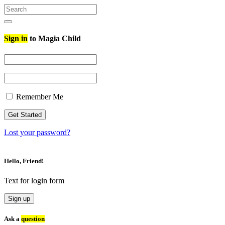
Search
for:
Search
Sign in
to Magia Child
Remember Me
Lost your password?
Hello, Friend!
Text for login form
Sign up
Ask a
question