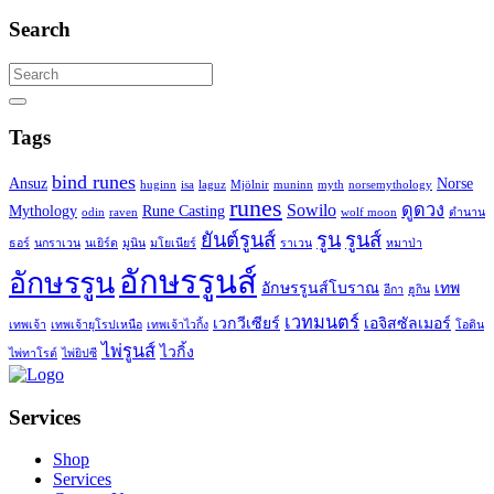
Search
Search
for:
Search
Tags
bind runes
Ansuz
Norse
huginn
isa
laguz
Mjölnir
muninn
myth
norsemythology
runes
Sowilo
ดูดวง
Mythology
Rune Casting
odin
raven
wolf moon
ตำนาน
ยันต์รูนส์
รูน
รูนส์
ธอร์
นกราเวน
นเยิร์ด
มูนิน
มโยเนียร์
ราเวน
หมาป่า
อักษรรูนส์
อักษรรูน
อักษรรูนส์โบราณ
เทพ
อีกา
ฮูกิน
เวทมนตร์
เวกวีเซียร์
เอจิสซัลเมอร์
เทพเจ้า
เทพเจ้ายุโรปเหนือ
เทพเจ้าไวกิ้ง
โอดิน
ไพ่รูนส์
ไวกิ้ง
ไพ่ทาโรต์
ไพ่ยิปซี
Services
Shop
Services